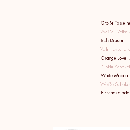
Große Tasse h
Weiße-, Vollmi
Irish Dream
Vollmilchschoko
Orange Love
Dunkle Schokol
White Mocca
Weiße Schokol
Eisschokolade