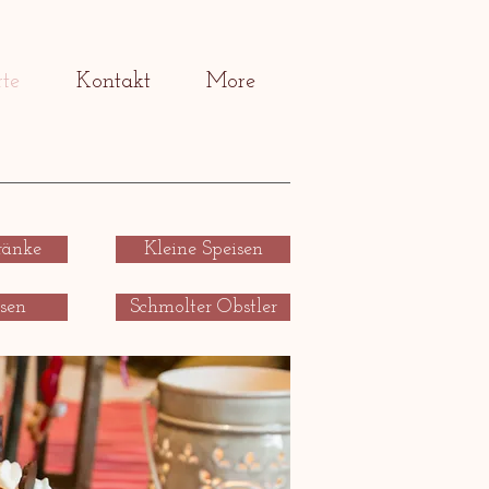
rte
Kontakt
More
ränke
Kleine Speisen
osen
Schmolter Obstler