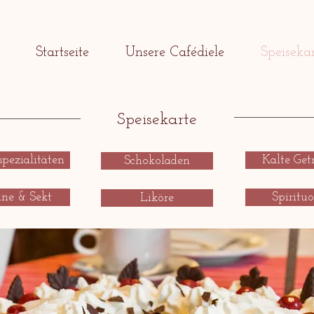
Startseite
Unsere Cafédiele
Speiseka
Speisekarte
spezialitäten
Kalte Get
Schokoladen
ne & Sekt
Spiritu
Liköre