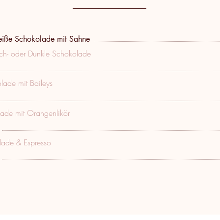
eiße Schokolade mit Sahne
lch- oder Dunkle Schokolade
lade mit Baileys
ade mit Orangenlikör
ade & Espresso