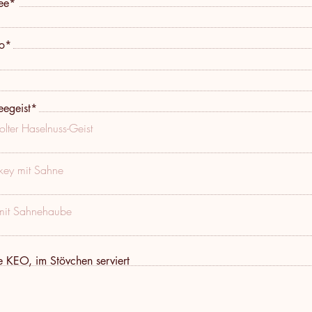
ee*
to*
eegeist*
lter Haselnuss-Geist
key mit Sahne
mit Sahnehaube
e KEO, im Stövchen serviert