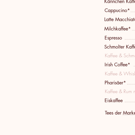
Kännchen Kaff
Cappucino*
Latte Macchia
Milchkaffee*
Espresso
Schmolter Kaff
Kaffee & Schmo
Irish Coffee*
Kaffee & Whis
Pharisäer*
Kaffee & Rum 
Eiskaffee
Tees der Mark