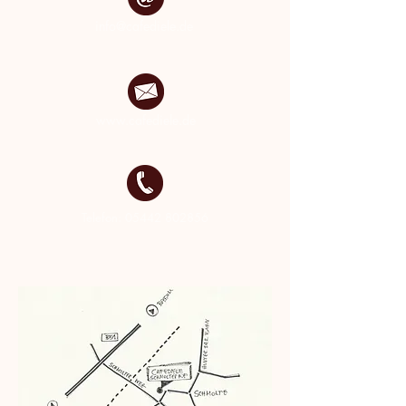
info@cafediele.de
www.cafediele.de
Telefon:
05442 802856