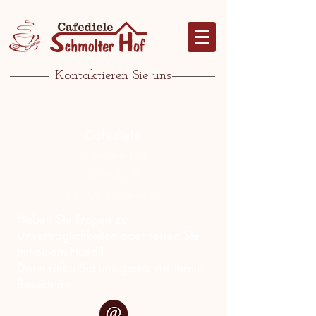
Kontaktieren Sie uns
Cafediele
Schmolter Hof
Schmolte 8
49406 Drentwede
Haben Sie Fragen zu
Unverträglichkeiten oder reisen Sie
mit einem Hund?
Dann rufen Sie uns gerne vor Ihrem
Besuch an.