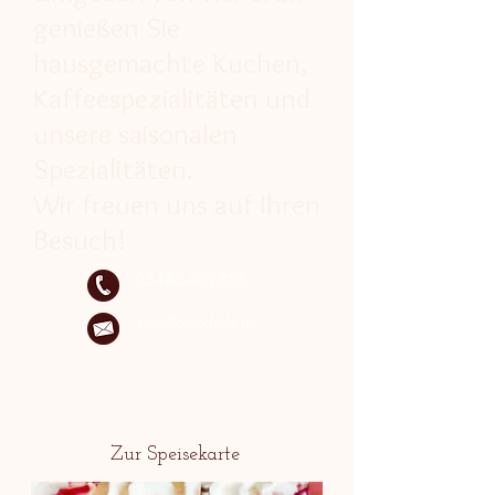
genießen Sie
hausgemachte Kuchen,
Kaffeespezialitäten und
unsere saisonalen
Spezialitäten.
Wir freuen uns auf Ihren
Besuch!
05442-802856
info@cafediele.de
Zur Speisekarte